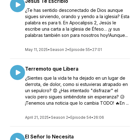
Jesus Te Escribió
¿Te has sentido desconectado de Dios aunque
sigues sirviendo, orando y yendo a la iglesia? Esta
palabra es para ti. En Apocalipsis 2, Jesús le
escribe una carta a la iglesia de Éfeso… ¡y sus
palabras también son para nosotros hoy!Aunque...
May 11, 2025
•
Season 2
•
Episode 55
•
27:01
Terremoto que Libera
¿Sientes que la vida te ha dejado en un lugar de
derrota, de dolor, como si estuvieras atrapado en
un sepulcro? 😟 ¿Has intentado "disfrazar" el
vacío pero sigues sintiéndote sin esperanza? 😥
¡Tenemos una noticia que lo cambia TODO! 🔥En ...
April 21, 2025
•
Season 2
•
Episode 54
•
26:06
El Señor lo Necesita