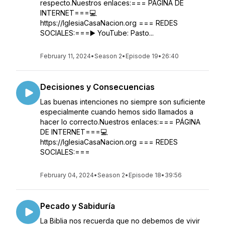
respecto.Nuestros enlaces:=== PÁGINA DE
INTERNET===💻
https://IglesiaCasaNacion.org === REDES
SOCIALES:===▶️ YouTube: Pasto...
February 11, 2024
•
Season 2
•
Episode 19
•
26:40
Decisiones y Consecuencias
Las buenas intenciones no siempre son suficiente
especialmente cuando hemos sido llamados a
hacer lo correcto.Nuestros enlaces:=== PÁGINA
DE INTERNET===💻
https://IglesiaCasaNacion.org === REDES
SOCIALES:===
February 04, 2024
•
Season 2
•
Episode 18
•
39:56
Pecado y Sabiduría
La Biblia nos recuerda que no debemos de vivir