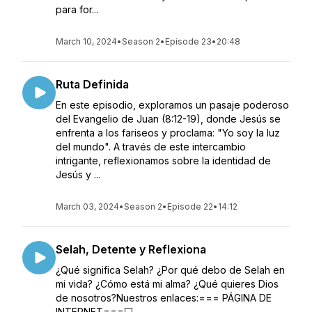
para for...
March 10, 2024
•
Season 2
•
Episode 23
•
20:48
Ruta Definida
En este episodio, exploramos un pasaje poderoso
del Evangelio de Juan (8:12-19), donde Jesús se
enfrenta a los fariseos y proclama: "Yo soy la luz
del mundo". A través de este intercambio
intrigante, reflexionamos sobre la identidad de
Jesús y ...
March 03, 2024
•
Season 2
•
Episode 22
•
14:12
Selah, Detente y Reflexiona
¿Qué significa Selah? ¿Por qué debo de Selah en
mi vida? ¿Cómo está mi alma? ¿Qué quieres Dios
de nosotros?Nuestros enlaces:=== PÁGINA DE
INTERNET===💻