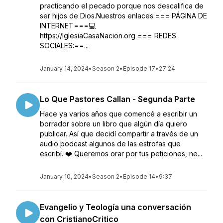
practicando el pecado porque nos descalifica de
ser hijos de Dios.Nuestros enlaces:=== PÁGINA DE
INTERNET===💻
https://IglesiaCasaNacion.org === REDES
SOCIALES:==...
January 14, 2024
•
Season 2
•
Episode 17
•
27:24
Lo Que Pastores Callan - Segunda Parte
Hace ya varios años que comencé a escribir un
borrador sobre un libro que algún día quiero
publicar. Así que decidí compartir a través de un
audio podcast algunos de las estrofas que
escribí. ❤️ Queremos orar por tus peticiones, ne...
January 10, 2024
•
Season 2
•
Episode 14
•
9:37
Evangelio y Teología una conversación
con CristianoCritico