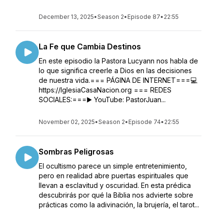
December 13, 2025
•
Season 2
•
Episode 87
•
22:55
La Fe que Cambia Destinos
En este episodio la Pastora Lucyann nos habla de
lo que significa creerle a Dios en las decisiones
de nuestra vida.=== PÁGINA DE INTERNET===💻
https://IglesiaCasaNacion.org === REDES
SOCIALES:===▶️ YouTube: PastorJuan...
November 02, 2025
•
Season 2
•
Episode 74
•
22:55
Sombras Peligrosas
El ocultismo parece un simple entretenimiento,
pero en realidad abre puertas espirituales que
llevan a esclavitud y oscuridad. En esta prédica
descubrirás por qué la Biblia nos advierte sobre
prácticas como la adivinación, la brujería, el tarot...