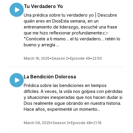
Tu Verdadero Yo
Una prédica sobre tu verdadero yo | Descubre
quién eres en DiosEsta semana, en un
entrenamiento de liderazgo, escuché una frase
que me hizo reflexionar profundamente:👉
"Conócete a ti mismo… el tú verdadero… retén lo
bueno y arregla ...
March 16, 2025
•
Season 2
•
Episode 49
•
22:50
La Bendición Dolorosa
Prédica sobre las bendiciones en tiempos
difíciles. A veces, la vida nos golpea con pérdidas
y situaciones inesperadas que nos hacen dudar si
Dios realmente sigue obrando en nuestra historia.
Hace años, experimenté un momento...
March 09, 2025
•
Season 2
•
Episode 48
•
21:16