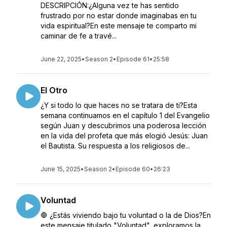
DESCRIPCIÓN:¿Alguna vez te has sentido
frustrado por no estar donde imaginabas en tu
vida espiritual?En este mensaje te comparto mi
caminar de fe a travé...
June 22, 2025
•
Season 2
•
Episode 61
•
25:58
El Otro
¿Y si todo lo que haces no se tratara de ti?Esta
semana continuamos en el capítulo 1 del Evangelio
según Juan y descubrimos una poderosa lección
en la vida del profeta que más elogió Jesús: Juan
el Bautista. Su respuesta a los religiosos de...
June 15, 2025
•
Season 2
•
Episode 60
•
26:23
Voluntad
🛑 ¿Estás viviendo bajo tu voluntad o la de Dios?En
este mensaje titulado "Voluntad", exploramos la