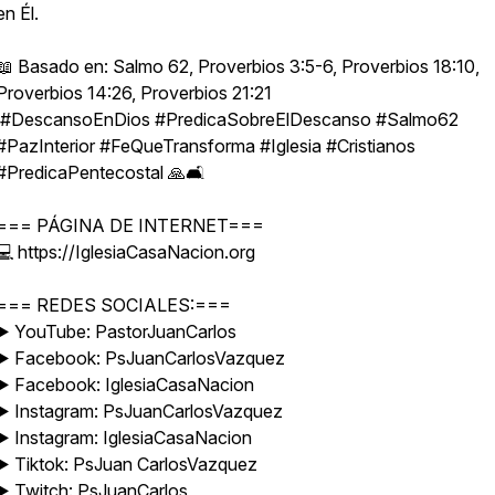
en Él.
📖 Basado en: Salmo 62, Proverbios 3:5-6, Proverbios 18:10,
Proverbios 14:26, Proverbios 21:21
#DescansoEnDios #PredicaSobreElDescanso #Salmo62
#PazInterior #FeQueTransforma #Iglesia #Cristianos
#PredicaPentecostal 🙏🛋️
=== PÁGINA DE INTERNET===
💻 https://IglesiaCasaNacion.org
=== REDES SOCIALES:===
▶️ YouTube: PastorJuanCarlos
▶️ Facebook: PsJuanCarlosVazquez
▶️ Facebook: IglesiaCasaNacion
▶️ Instagram: PsJuanCarlosVazquez
▶️ Instagram: IglesiaCasaNacion
▶️ Tiktok: PsJuan CarlosVazquez
▶️ Twitch: PsJuanCarlos