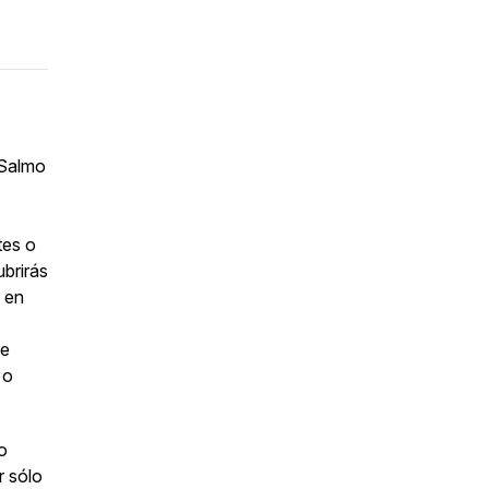
 Salmo
tes o
ubrirás
 en
de
 o
o
r sólo