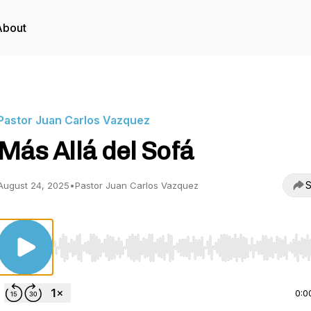
About
Pastor Juan Carlos Vazquez
Más Allá del Sofá
S
August 24, 2025
•
Pastor Juan Carlos Vazquez
Use Left/Right to seek, Home/End to jump to start o
0:0