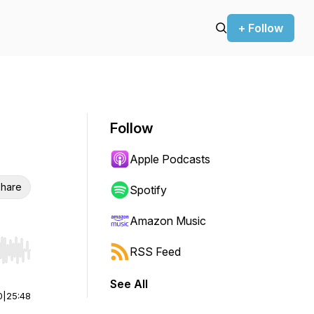
+ Follow
Follow
Apple Podcasts
hare
Spotify
Amazon Music
RSS Feed
r end. Hold shift to jump forward or backward.
See All
0
|
25:48