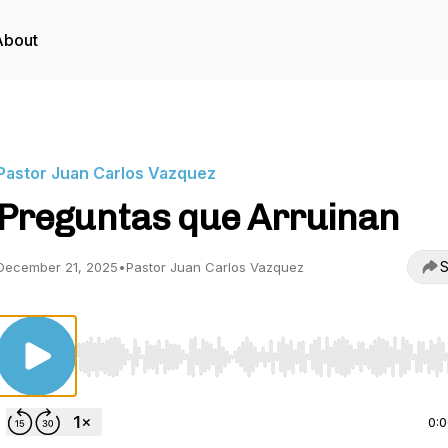
About
Pastor Juan Carlos Vazquez
Preguntas que Arruinan
S
December 21, 2025
•
Pastor Juan Carlos Vazquez
Use Left/Right to seek, Home/End to jump to start o
0: