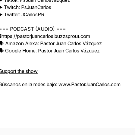
▶️ Tiktok: PsJuan CarlosVazquez
▶️ Twitch: PsJuanCarlos
▶️ Twitter: JCarlosPR
=== PODCAST (AUDIO) ===
🎙️https://pastorjuancarlos.buzzsprout.com
🗣️ Amazon Alexa: Pastor Juan Carlos Vázquez
🗣️ Google Home: Pastor Juan Carlos Vázquez
Support the show
Búscanos en la redes bajo: www.PastorJuanCarlos.com