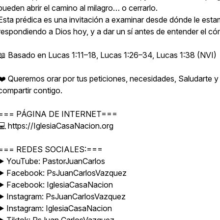
pueden abrir el camino al milagro… o cerrarlo.
Esta prédica es una invitación a examinar desde dónde le est
respondiendo a Dios hoy, y a dar un sí antes de entender el c
📖 Basado en Lucas 1:11–18, Lucas 1:26–34, Lucas 1:38 (NVI)
❤️ Queremos orar por tus peticiones, necesidades, Saludarte y
compartir contigo.
=== PÁGINA DE INTERNET===
💻 https://IglesiaCasaNacion.org
=== REDES SOCIALES:===
▶️ YouTube: PastorJuanCarlos
▶️ Facebook: PsJuanCarlosVazquez
▶️ Facebook: IglesiaCasaNacion
▶️ Instagram: PsJuanCarlosVazquez
▶️ Instagram: IglesiaCasaNacion