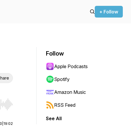
+ Follow
Follow
Apple Podcasts
hare
Spotify
Amazon Music
RSS Feed
r end. Hold shift to jump forward or backward.
See All
00
|
19:02