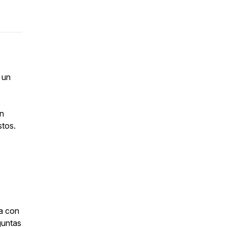
 un
on
stos.
a con
guntas