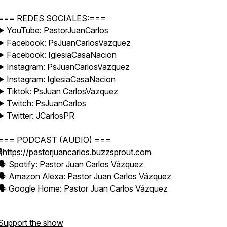
=== REDES SOCIALES:===
▶️ YouTube: PastorJuanCarlos
▶️ Facebook: PsJuanCarlosVazquez
▶️ Facebook: IglesiaCasaNacion
▶️ Instagram: PsJuanCarlosVazquez
▶️ Instagram: IglesiaCasaNacion
▶️ Tiktok: PsJuan CarlosVazquez
▶️ Twitch: PsJuanCarlos
▶️ Twitter: JCarlosPR
=== PODCAST (AUDIO) ===
🎙️https://pastorjuancarlos.buzzsprout.com
🗣️ Spotify: Pastor Juan Carlos Vázquez
🗣️ Amazon Alexa: Pastor Juan Carlos Vázquez
🗣️ Google Home: Pastor Juan Carlos Vázquez
Support the show