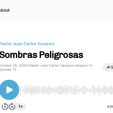
About
Pastor Juan Carlos Vazquez
Sombras Peligrosas
October 26, 2025
•
Pastor Juan Carlos Vazquez
•
Season 2
•
S
Episode 72
Use Left/Right to seek, Home/End to jump to start o
0:0