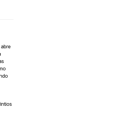
 abre
a
as
ómo
endo
intios