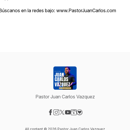
Búscanos en la redes bajo: www.PastorJuanCarlos.com
Pastor Juan Carlos Vazquez
Visit our Facebook page
Visit our Instagram page
Visit our X-com page
Visit our YouTube page
Visit our Website page
Visit our Donation page
All content © 2026 Pastor Juan Carlos Vazquez