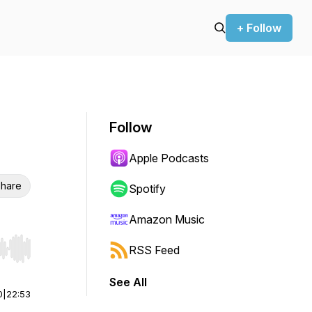
+ Follow
Follow
Apple Podcasts
hare
Spotify
Amazon Music
RSS Feed
r end. Hold shift to jump forward or backward.
See All
0
|
22:53