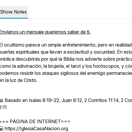
Show Notes
Envíanos un mensaje queremos saber de ti.
El ocultismo parece un simple entretenimiento, pero en realidad
puertas espirituales que llevan a esclavitud y oscuridad. En est
prédica descubrirás por qué la Biblia nos advierte sobre práctic
como la adivinación, la brujería, el tarot y los horóscopos, y c
podemos resistir los ataques sigilosos del enemigo permaneci
en la luz de Cristo.
📖 Basado en Isaías 8:19–22, Juan 8:12, 2 Corintios 11:14, 2 Cor
2:11
=== PÁGINA DE INTERNET===
💻 https://IglesiaCasaNacion.org