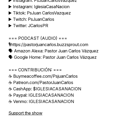
▶️ Instagram: PsJuanCarlosVazquez
▶️ Instagram: IglesiaCasaNacion
▶️ Tiktok: PsJuan CarlosVazquez
▶️ Twitch: PsJuanCarlos
▶️ Twitter: JCarlosPR
=== PODCAST (AUDIO) ===
🎙️https://pastorjuancarlos.buzzsprout.com
🗣️ Amazon Alexa: Pastor Juan Carlos Vázquez
🗣️ Google Home: Pastor Juan Carlos Vázquez
=== CONTRIBUCIÓN: ===
☕ Buymeacoffee.com/PsjuanCarlos
☕ Patreon.com/PastorJuanCarlos
☕ CashApp: $IGLESIACASANACION
☕ Paypal: IGLESIACASANACION
☕ Venmo: IGLESIACASANACION
Support the show