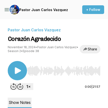
+ Follow
Pastor Juan Carlos Vazquez
Pastor Juan Carlos Vazquez
Corazón Agradecido
November 18, 2024
•
Pastor Juan Carlos Vazquez
•
Share
Season 2
•
Episode 38
Use Left/Right to seek, Home/End to jump to st
0:00
|
21:57
Show Notes